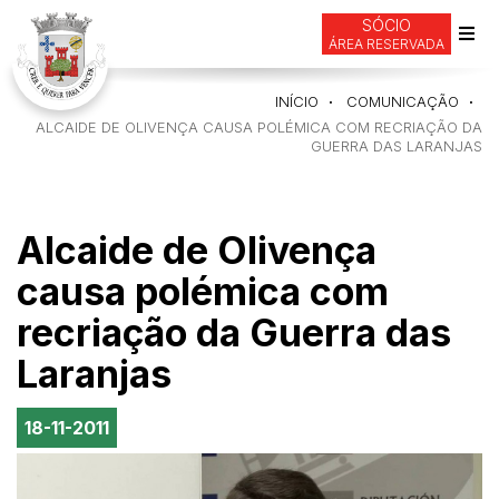
SÓCIO
ÁREA RESERVADA
Alte
de
INÍCIO
COMUNICAÇÃO
nav
ALCAIDE DE OLIVENÇA CAUSA POLÉMICA COM RECRIAÇÃO DA
GUERRA DAS LARANJAS
Alcaide de Olivença
causa polémica com
recriação da Guerra das
Laranjas
18-11-2011