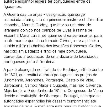
autarca espanhol espera ter portugueses entre os
figurantes.
A Guerra das Laranjas - designação que surge
associada a um gesto do primeiro-ministro e chefe militar
espanhol, Manuel Godoy, que enviou um ramo de
laranjeira colhido nos campos de Elvas à rainha de
Espanha Maria Luísa, de quem se dizia ser amante, para
a informar de que tinha tomado Olivença - é a primeira
surtida militar no âmbito das invasões francesas. Godoy,
nascido em Badajoz e filho de mãe portuguesa,
comandou a ocupação de uma dezena de localidades
portugueses junto à fronteira.
A paz é alcançada no Tratado de Badajoz, a 6 de Junho
de 1801, que restitui à coroa portuguesa as praças de
Juromenha, Arronches, Portalegre, Castelo de Vide,
Barbacena, Campo Maior e Ouguela, mas não Olivença.
Mais tarde, a 9 de Junho de 1815, o Congresso de Viena
decide a restituição de Olivença a Portugal, sem que as
autoridades espanholas lhe dessem cumprimento até
aos dias de hoje. É mediante este passivo histórico que