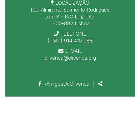
LOCALIZAÇÃO
Rua Almirante Sarmento Rodrigues
Lote 8 - R/C Loja Dta.
1900-882 Lisboa
TELEFONE
(+351) 914 410 988
E-MAIL
olivenca@olivenca.org
Link
Partilhar
/AmigosDeOlivenca
|
para
a
página
de
Facebook