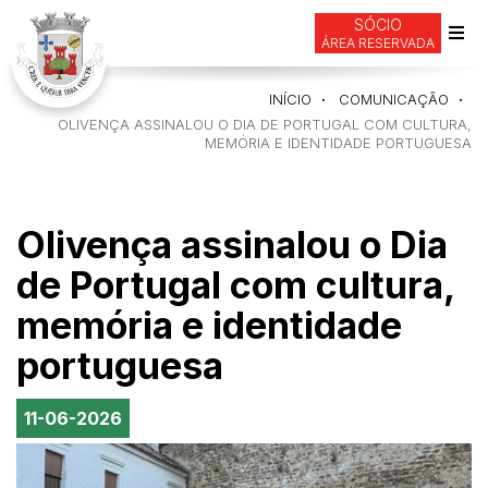
SÓCIO
ÁREA RESERVADA
Alte
de
INÍCIO
COMUNICAÇÃO
nav
OLIVENÇA ASSINALOU O DIA DE PORTUGAL COM CULTURA,
MEMÓRIA E IDENTIDADE PORTUGUESA
Olivença assinalou o Dia
de Portugal com cultura,
memória e identidade
portuguesa
11-06-2026