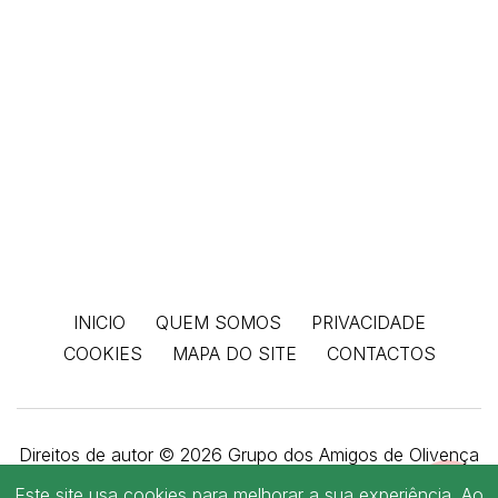
INICIO
QUEM SOMOS
PRIVACIDADE
COOKIES
MAPA DO SITE
CONTACTOS
Direitos de autor © 2026 Grupo dos Amigos de Olivença
- Todos os direitos reservados.
SER
Este site usa
cookies
para melhorar a sua experiência. Ao