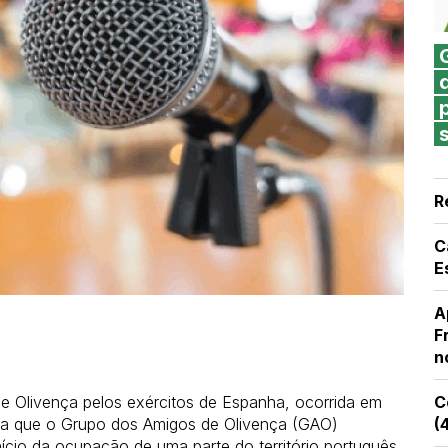
R
C
E
A
F
n
e Olivença pelos exércitos de Espanha, ocorrida em
C
ata que o Grupo dos Amigos de Olivença (GAO)
(
nício da ocupação de uma parte do território português