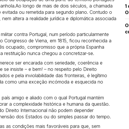
anhola.Ao longo de mais de dois séculos, a chamada
1
 evitada ou remetida para segundo plano. Contudo o
O
, nem altera a realidade jurídica e diplomática associada
O
c
ilitar contra Portugal, num período particularmente
 no Congresso de Viena, em 1815, ficou reconhecida a
uguês ocupado, compromisso que a própria Espanha
sa restituição nunca chegou a concretizar-se.
merece ser encarada com seriedade, coerência e
se insiste – e bem! – no respeito pelo Direito
tados e pela inviolabilidade das fronteiras, é legítimo
atada como uma exceção incómoda e esquecida no
, país amigo e aliado com o qual Portugal mantém
orar a complexidade histórica e humana da questão.
 do Direito Internacional não podem depender
dimensão dos Estados ou do simples passar do tempo.
as as condições mais favoráveis para que, sem