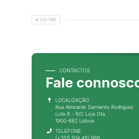
VOLTAR
CONTACTOS
Fale connosc
LOCALIZAÇÃO
Rua Almirante Sarmento Rodrigues
Lote 8 - R/C Loja Dta.
1900-882 Lisboa
TELEFONE
(+351) 914 410 988