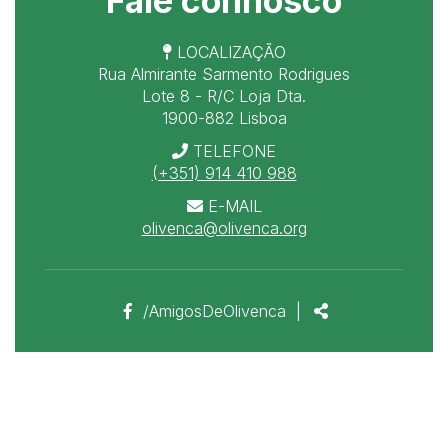
Fale connosco
LOCALIZAÇÃO
Rua Almirante Sarmento Rodrigues
Lote 8 - R/C Loja Dta.
1900-882 Lisboa
TELEFONE
(+351) 914 410 988
E-MAIL
olivenca@olivenca.org
Link
Partilhar
/AmigosDeOlivenca
|
para
a
página
de
Facebook