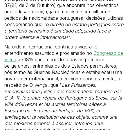
37/81, de 3 de Outubro) que encontra nos oliventinos
uma adesão maciça, já com mais de um milhar de
pedidos de nacionalidade portuguesa; decisões judiciais
considerando que
"o direito do estado português sobre
o território oliventino é um dado adquirido face à
ordem interna e internacional"
.
Na ordem internacional continua a vigorar o
entendimento assumido e proclamado no
Congresso de
Viena
de 1815 que, reunindo todas as potências
beligerantes, entre elas os dois Estados peninsulares,
pôs termo às Guerras Napoleónicas e estabeleceu uma
nova ordem internacional, decidindo concretamente, a
respeito de Olivença, que "
Les Puissances,
reconnaissant la justice des réclamations formées par
S. A. R. le prince régent de Portugal e du Brésil, sur la
ville d’Olivenza et les autres territoires cédés à
Espagne par le traité de Badajoz de 1801, et
envisageant la restitution de ces objets, comme une
des mesures propres à assurer entre les deux
royaumes de la péninsule, cette bonne harmonie