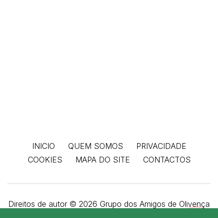
INICIO
QUEM SOMOS
PRIVACIDADE
COOKIES
MAPA DO SITE
CONTACTOS
Direitos de autor © 2026 Grupo dos Amigos de Olivença
- Todos os direitos reservados.
SER