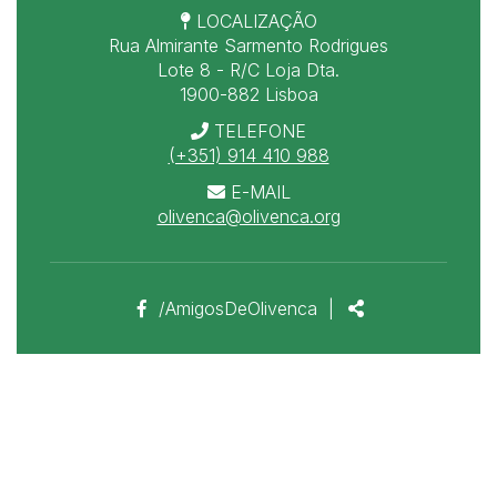
LOCALIZAÇÃO
Rua Almirante Sarmento Rodrigues
Lote 8 - R/C Loja Dta.
1900-882 Lisboa
TELEFONE
(+351) 914 410 988
E-MAIL
olivenca@olivenca.org
Link
Partilhar
/AmigosDeOlivenca
|
para
a
página
de
Facebook