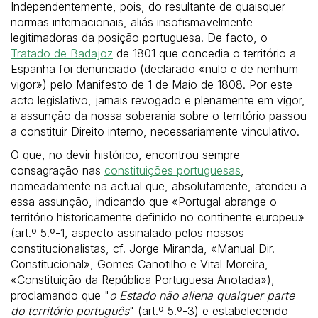
Independentemente, pois, do resultante de quaisquer
normas internacionais, aliás insofismavelmente
legitimadoras da posição portuguesa. De facto, o
Tratado de Badajoz
de 1801 que concedia o território a
Espanha foi denunciado (declarado «nulo e de nenhum
vigor») pelo Manifesto de 1 de Maio de 1808. Por este
acto legislativo, jamais revogado e plenamente em vigor,
a assunção da nossa soberania sobre o território passou
a constituir Direito interno, necessariamente vinculativo.
O que, no devir histórico, encontrou sempre
consagração nas
constituições portuguesas
,
nomeadamente na actual que, absolutamente, atendeu a
essa assunção, indicando que «Portugal abrange o
território historicamente definido no continente europeu»
(art.º 5.º-1, aspecto assinalado pelos nossos
constitucionalistas, cf. Jorge Miranda, «Manual Dir.
Constitucional», Gomes Canotilho e Vital Moreira,
«Constituição da República Portuguesa Anotada»),
proclamando que "
o Estado não aliena qualquer parte
do território português
" (art.º 5.º-3) e estabelecendo