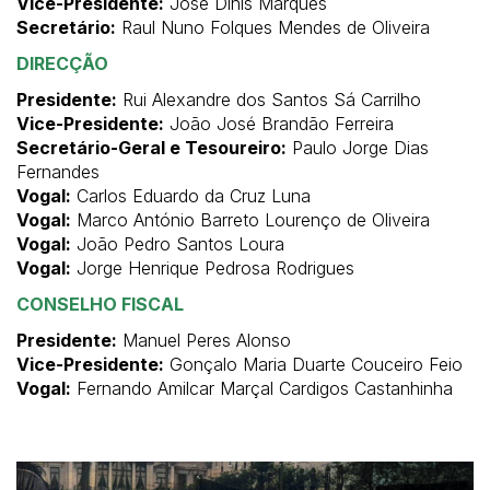
Vice-Presidente:
José Dinis Marques
Secretário:
Raul Nuno Folques Mendes de Oliveira
DIRECÇÃO
Presidente:
Rui Alexandre dos Santos Sá Carrilho
Vice-Presidente:
João José Brandão Ferreira
Secretário-Geral e Tesoureiro:
Paulo Jorge Dias
Fernandes
Vogal:
Carlos Eduardo da Cruz Luna
Vogal:
Marco António Barreto Lourenço de Oliveira
Vogal:
João Pedro Santos Loura
Vogal:
Jorge Henrique Pedrosa Rodrigues
CONSELHO FISCAL
Presidente:
Manuel Peres Alonso
Vice-Presidente:
Gonçalo Maria Duarte Couceiro Feio
Vogal:
Fernando Amilcar Marçal Cardigos Castanhinha