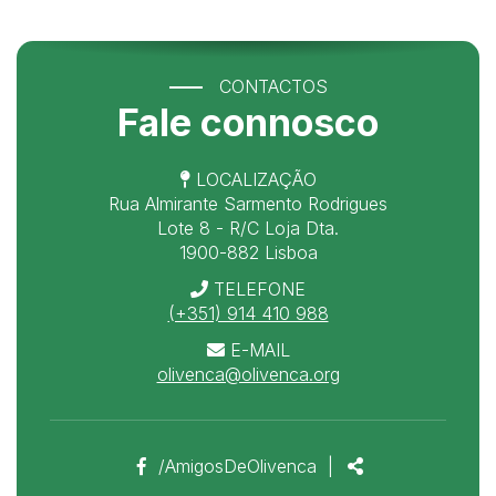
CONTACTOS
Fale connosco
LOCALIZAÇÃO
Rua Almirante Sarmento Rodrigues
Lote 8 - R/C Loja Dta.
1900-882 Lisboa
TELEFONE
(+351) 914 410 988
E-MAIL
olivenca@olivenca.org
Link
Partilhar
/AmigosDeOlivenca
|
para