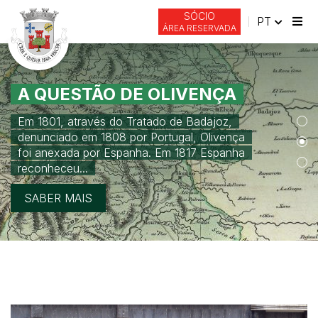
SÓCIO
PORT
PT
ÁREA RESERVADA
Alte
de
nav
A QUESTÃO DE OLIVENÇA
Em 1801, através do Tratado de Badajoz,
denunciado em 1808 por Portugal, Olivença
foi anexada por Espanha. Em 1817 Espanha
reconheceu...
SABER MAIS