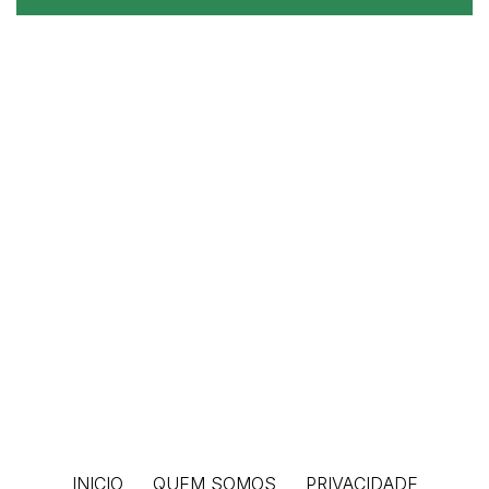
a
página
de
Facebook
INICIO
QUEM SOMOS
PRIVACIDADE