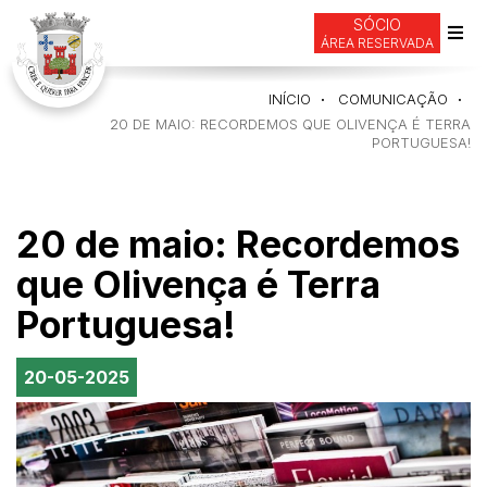
SÓCIO
ÁREA RESERVADA
Alte
de
INÍCIO
COMUNICAÇÃO
nav
20 DE MAIO: RECORDEMOS QUE OLIVENÇA É TERRA
PORTUGUESA!
20 de maio: Recordemos
que Olivença é Terra
Portuguesa!
20-05-2025