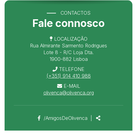
CONTACTOS
Fale connosco
LOCALIZAÇÃO
Rua Almirante Sarmento Rodrigues
Lote 8 - R/C Loja Dta.
1900-882 Lisboa
TELEFONE
(+351) 914 410 988
E-MAIL
olivenca@olivenca.org
Link
Partilhar
/AmigosDeOlivenca
|
para
a