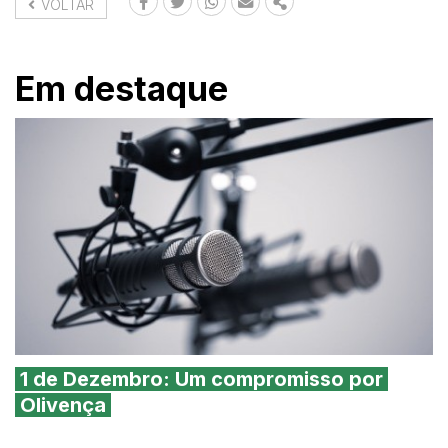
VOLTAR
FACEBOOK
TWITTER
WHATSAPP
EMAIL
SHARE
Em destaque
1 de Dezembro: Um compromisso por
Olivença