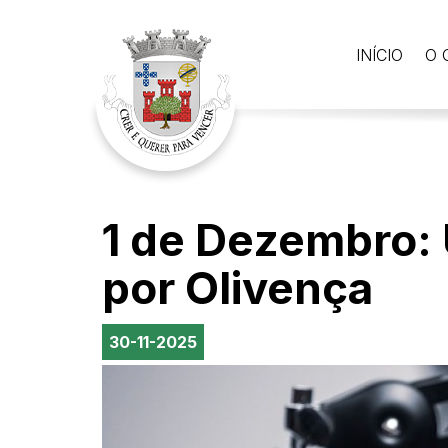
INÍCIO
O 
1 de Dezembro:
por Olivença
30-11-2025