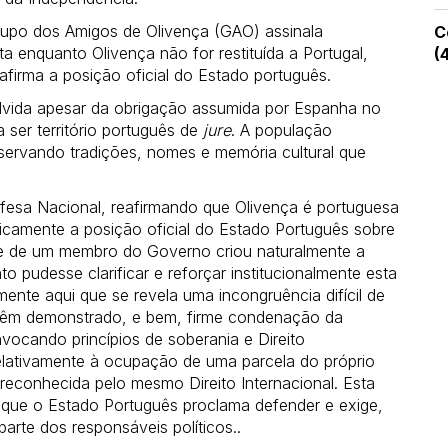
Grupo dos Amigos de Olivença (GAO) assinala
C
enquanto Olivença não for restituída a Portugal,
(
afirma a posição oficial do Estado português.
lvida apesar da obrigação assumida por Espanha no
 ser território português de
jure
. A população
eservando tradições, nomes e memória cultural que
fesa Nacional, reafirmando que Olivença é portuguesa
blicamente a posição oficial do Estado Português sobre
te de um membro do Governo criou naturalmente a
 pudesse clarificar e reforçar institucionalmente esta
mente aqui que se revela uma incongruência difícil de
 têm demonstrado, e bem, firme condenação da
nvocando princípios de soberania e Direito
 relativamente à ocupação de uma parcela do próprio
é reconhecida pelo mesmo Direito Internacional. Esta
os que o Estado Português proclama defender e exige,
rte dos responsáveis políticos..