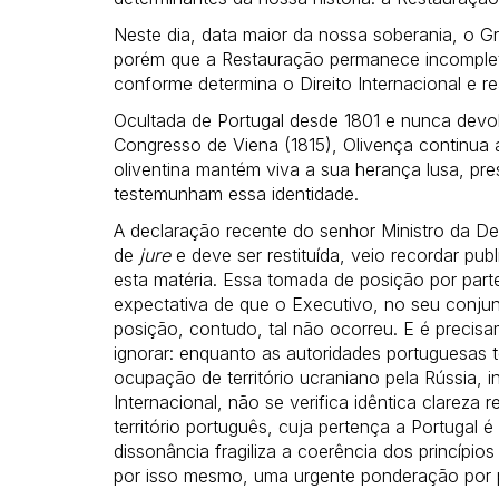
Neste dia, data maior da nossa soberania, o 
porém que a Restauração permanece incompleta 
conforme determina o Direito Internacional e re
Ocultada de Portugal desde 1801 e nunca devo
Congresso de Viena (1815), Olivença continua a
oliventina mantém viva a sua herança lusa, pr
testemunham essa identidade.
A declaração recente do senhor Ministro da De
de
jure
e deve ser restituída, veio recordar pu
esta matéria. Essa tomada de posição por par
expectativa de que o Executivo, no seu conjunto
posição, contudo, tal não ocorreu. E é precisa
ignorar: enquanto as autoridades portuguesas
ocupação de território ucraniano pela Rússia, i
Internacional, não se verifica idêntica clareza
território português, cuja pertença a Portugal 
dissonância fragiliza a coerência dos princípi
por isso mesmo, uma urgente ponderação por pa