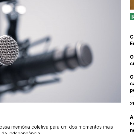
C
E
O
c
G
c
p
2
A
F
ossa memória coletiva para um dos momentos mais
n
o da Independência.