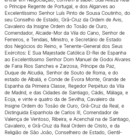
o Príncipe Regente de Portugal, e dos Algarves ao
Excelentíssimo Senhor Luís Pinto de Sousa Coutinho, do
seu Conselho de Estado, Grã-Cruz da Ordem de Avis,
Cavaleiro da Insigne Ordem do Tosão de Ouro,
Comendador, Alcaide-Mor da Vila do Cano, Senhor de
Ferreiros, e Tendais, Ministro, e Secretário de Estado
dos Negócios do Reino, e Tenente-General dos Seus
Exércitos: E Sua Majestade Católica El-Rei de Espanha
ao Excelentíssimo Senhor Dom Manuel de Godoi Alvares
de Faria Rios Sanches e Zarzosa, Príncipe da Paz,
Duque de Alcudia, Senhor de Souto de Roma, e do
estado de Albalá, e Conde de Évora Monte, Grande de
Espanha da Primeira Classe, Regedor Perpétuo da Vila
de Madrid, e das Cidades de Santiago, Cádis, Málaga, e
Ecija, e vinte e quatro da de Sevilha, Cavaleiro da
Insigne Ordem do Tosão de Ouro, Grã-Cruz da Real, e
Distinguida Espanhola de Carlos III, Comendador de
Valença de Ventoso, Ribeira, e Acenchal na de Santiago,
Cavaleiro, e Grã-Cruz da Real Ordem de Cristo, e da
Religião de São João, Conselheiro de Estado, Gentil-