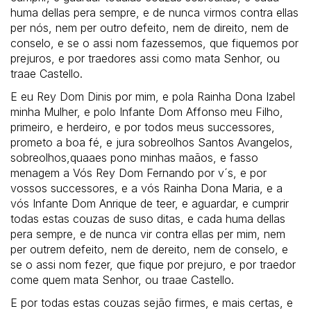
huma dellas pera sempre, e de nunca virmos contra ellas
per nós, nem per outro defeito, nem de direito, nem de
conselo, e se o assi nom fazessemos, que fiquemos por
prejuros, e por traedores assi como mata Senhor, ou
traae Castello.
E eu Rey Dom Dinis por mim, e pola Rainha Dona Izabel
minha Mulher, e polo Infante Dom Affonso meu Filho,
primeiro, e herdeiro, e por todos meus successores,
prometo a boa fé, e jura sobreolhos Santos Avangelos,
sobreolhos,quaaes pono minhas maãos, e fasso
menagem a Vós Rey Dom Fernando por v´s, e por
vossos successores, e a vós Rainha Dona Maria, e a
vós Infante Dom Anrique de teer, e aguardar, e cumprir
todas estas couzas de suso ditas, e cada huma dellas
pera sempre, e de nunca vir contra ellas per mim, nem
per outrem defeito, nem de dereito, nem de conselo, e
se o assi nom fezer, que fique por prejuro, e por traedor
come quem mata Senhor, ou traae Castello.
E por todas estas couzas sejão firmes, e mais certas, e