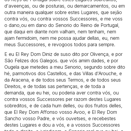
d'aveenças, ou de posturas, ou demarcamentos, ou em
outra maneira qualquer sobre estes Lugares, que sejão
contra vós, ou contra vossos Successores, e me voss
o dano,ou em dano do Senorio do Reino de Portugal,
que daqui em diante nom valham, nem tenham, nem
ajam fermidoim, nem me possa ajudar dellas, eu, nem
meus Successores, e revogoos todos para sempre.
E eu El Rey Dom Diniz de suso dito por Olivença, e por
São Felizes dos Galegos. que vós amim dades, e por
Ougela que metedes a meu Senorio, segundo sobre dito
hé, parmotivos dos Castellos, e das Villas d'Arouche, e
da Aracena, e de todos seus Termos, e de todos seus
Direitos, e de todas sas pertenças, e de toda a
demanda, que eu hei, ou poderia aver contra vós, ou
contra vossos Successores per razom destes Lugares
sobreditos, e de cada hum delles, ou dos fruitos delles,
que El Rey Dom Affonso vosso Avoo, e El Rey Dom
Sancho vosso Padre, e vós ouvetses, e recebestes
destes Lugares e dou a vós, e a vossos Successores