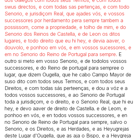
dos Galegos com todos seus Termos, e com todos
swus directos, e com todas sas pertenças, e com todo
Senorio, e jurisdiçom Real, que ajades vós, e vossos
successores por herdamento pera sempre tambem a
possissom, come a propriedade, e tolho de mim, e do
Senorio dos Reinos de Castella, e de Leon os ditos
lugares, e todo direito que eu hi hey, e devia aaver, o
douvolo, e ponhoo em vós, e em vossos sucessores, e
em no Senorio do Reino de Portugal para sempre.
E
outro si meto em vosso Senorio, e de todolos vossos
successores, e do Reino de portugal para sempree o
lugar, que dizem Ougella, que he cabo Campo Mayor de
suso dito com todos seus Termos, e com todos seus
Direitos, e com todas sás perteenças, e dou a vóz e a
todos vossos successores, e ao Senorio de Portugal
toda a jurisdiçom, e o direito, e o Senorio Real, que hi eu
hey, e devo aaver de direito de Castella. e de Leom, e
ponhoo en vós, e en todos vossos successores, e en
no Senorio de Reino de Portugal para sempre, salvo o
Senorio, e os Direitos, e as Herdades, e as Heyugrejas
deste Lugar d'Ougella, que as aja o Bispo, e a Heygreja