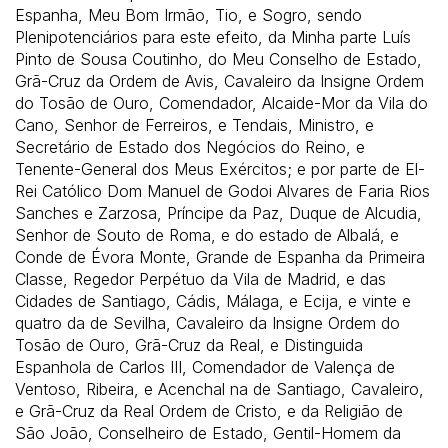
Espanha, Meu Bom Irmão, Tio, e Sogro, sendo
Plenipotenciários para este efeito, da Minha parte Luís
Pinto de Sousa Coutinho, do Meu Conselho de Estado,
Grã-Cruz da Ordem de Avis, Cavaleiro da Insigne Ordem
do Tosão de Ouro, Comendador, Alcaide-Mor da Vila do
Cano, Senhor de Ferreiros, e Tendais, Ministro, e
Secretário de Estado dos Negócios do Reino, e
Tenente-General dos Meus Exércitos; e por parte de El-
Rei Católico Dom Manuel de Godoi Alvares de Faria Rios
Sanches e Zarzosa, Príncipe da Paz, Duque de Alcudia,
Senhor de Souto de Roma, e do estado de Albalá, e
Conde de Évora Monte, Grande de Espanha da Primeira
Classe, Regedor Perpétuo da Vila de Madrid, e das
Cidades de Santiago, Cádis, Málaga, e Ecija, e vinte e
quatro da de Sevilha, Cavaleiro da Insigne Ordem do
Tosão de Ouro, Grã-Cruz da Real, e Distinguida
Espanhola de Carlos III, Comendador de Valença de
Ventoso, Ribeira, e Acenchal na de Santiago, Cavaleiro,
e Grã-Cruz da Real Ordem de Cristo, e da Religião de
São João, Conselheiro de Estado, Gentil-Homem da