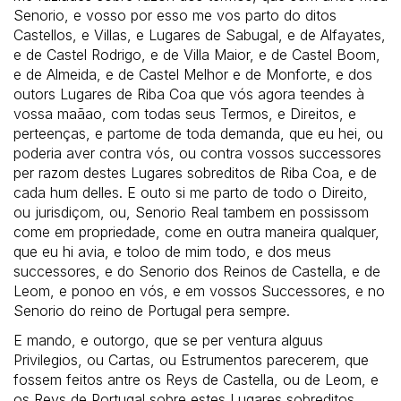
Senorio, e vosso por esso me vos parto do ditos
Castellos, e Villas, e Lugares de Sabugal, e de Alfayates,
e de Castel Rodrigo, e de Villa Maior, e de Castel Boom,
e de Almeida, e de Castel Melhor e de Monforte, e dos
outors Lugares de Riba Coa que vós agora teendes à
vossa maãao, com todas seus Termos, e Direitos, e
perteenças, e partome de toda demanda, que eu hei, ou
poderia aver contra vós, ou contra vossos successores
per razom destes Lugares sobreditos de Riba Coa, e de
cada hum delles. E outo si me parto de todo o Direito,
ou jurisdiçom, ou, Senorio Real tambem en possissom
come em propriedade, come en outra maneira qualquer,
que eu hi avia, e toloo de mim todo, e dos meus
successores, e do Senorio dos Reinos de Castella, e de
Leom, e ponoo en vós, e em vossos Successores, e no
Senorio do reino de Portugal pera sempre.
E mando, e outorgo, que se per ventura alguus
Privilegios, ou Cartas, ou Estrumentos parecerem, que
fossem feitos antre os Reys de Castella, ou de Leom, e
os Reys de Portugal sobre estes Lugares sobreditos,