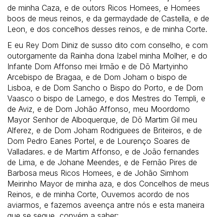
de minha Caza, e de outors Ricos Homees, e Homees
boos de meus reinos, e da germaydade de Castella, e de
Leon, e dos concelhos desses reinos, e de minha Corte.
E eu Rey Dom Diniz de susso dito com conselho, e com
outorgamente da Rainha dona Izabel minha Molher, e do
Infante Dom Affonso mei Irmão e de Dõ Martyinho
Arcebispo de Bragaa, e de Dom Joham o bispo de
Lisboa, e de Dom Sancho o Bispo do Porto, e de Dom
Vaasco o bispo de Lamego, e dos Mestres do Templi, e
de Aviz, e de Dom Johão Affonso, meu Moordomo
Mayor Senhor de Alboquerque, de Dõ Martim Gil meu
Alferez, e de Dom Joham Rodriguees de Briteiros, e de
Dom Pedro Eanes Portel, e de Lourenço Soares de
Valladares. e de Martim Affonso, e de João fernandes
de Lima, e de Johane Meendes, e de Fernão Pires de
Barbosa meus Ricos Homees, e de Johão Simhom
Meirinho Mayor de minha aza, e dos Concelhos de meus
Reinos, e de minha Corte, Ouvemos acordo de nos
aviarmos, e fazemos aveença antre nós e esta maneira
que se segue, convém a saber: