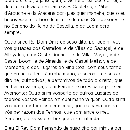
todo o direito, e jurisdiçom, e Senorio real que eu hei, e
de direito devia aaver em esses Castellos, e Villas
d'Arouche e da Aracena por quealquer maneira, que o eu
hi ouvesse, e tolhoo de mim, e de meus Successores, e
no Senorio do Reino de Castella, e de Leom pera
sempre.
Outro si eu Rei Dom Diniz de suso dito, por que mi vós
vos quitades dos Castellos, e de Villas do Sabugal, e de
Alfayates, e de Castel Rodrigo, e de Villar Mayor, e de
Castel Boom, e de Almeida, e de Castel Melhor, e de
Monforte; e dos Lugares de Riba Coa, com seus termo;
que eu agora teno á minha maão, assi como de susso
dito he, quimotivos, e partomivos de todo o direito, que
eu hei en Vallença, e em Ferreira, e no Esparregal, e em
Ayamonte; Outro si mi vosparto de outros Lugares de
todolos vossos Reinos em qual maneira quer; Outro si mi
vos parto de todolas demandas, que eu havia contra
vós per razom dos Termos, que som antre o meu
Senorio, e o vosso, sobre que era contenda.
E eu El Rey Dom Fernando de suso dito por mim, e por