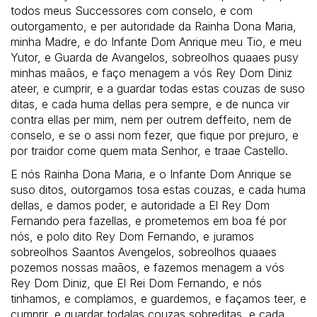
todos meus Successores com conselo, e com
outorgamento, e per autoridade da Rainha Dona Maria,
minha Madre, e do Infante Dom Anrique meu Tio, e meu
Yutor, e Guarda de Avangelos, sobreolhos quaaes pusy
minhas maãos, e faço menagem a vós Rey Dom Diniz
ateer, e cumprir, e a guardar todas estas couzas de suso
ditas, e cada huma dellas pera sempre, e de nunca vir
contra ellas per mim, nem per outrem deffeito, nem de
conselo, e se o assi nom fezer, que fique por prejuro, e
por traidor come quem mata Senhor, e traae Castello.
E nós Rainha Dona Maria, e o Infante Dom Anrique se
suso ditos, outorgamos tosa estas couzas, e cada huma
dellas, e damos poder, e autoridade a El Rey Dom
Fernando pera fazellas, e prometemos em boa fé por
nós, e polo dito Rey Dom Fernando, e juramos
sobreolhos Saantos Avengelos, sobreolhos quaaes
pozemos nossas maãos, e fazemos menagem a vós
Rey Dom Diniz, que El Rei Dom Fernando, e nós
tinhamos, e complamos, e guardemos, e façamos teer, e
cumprir, e guardar todalas couzas sobreditas, e cada