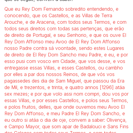
Que eu Rey Dom Fernando sobredito entendendo, e
conocendo, que os Castellos, e as Villas de Terra
Arouche, e de Aracena, com todos seus Termos, e com
todos seus direitos com todas sas pertenças, que erão
de direito de Portugal, e seu Senhorio, e que os ouve El
Rey Dom Affonso meu Avoo de El Rey Dom Affonso
nosso Padre contra sá voontade, sendo estes Lugares
de direito de El Rey Dom Sancho meu Padre, e eu, e por
esso pusi com vosco em Cidade, que vos desse, e vos
entregasse essas Villas, e esses Castellos, ou cambho
por elles a par dos nossos Reinos, de que vós vos
pagassedes des dia de Sam Miguel, que passou da Era
de Mil, e trezentos, e trinta, e quatro annos [1296] atáa
sex mezes; e por que volo assi nom compri, dou vos por
essas Villas, e por esses Castellos, e polos seus Termos,
e polos fruitos, delles, que onde ouvemos meu Avoo El
Rey Dom Affonso, e meu Padre El Rey Dom Sancho, e
eu outro si atáa o dia de oje, convem a saber: Olivença,
e Campo Mayor, que som apar de Badalouci e Sans Fins