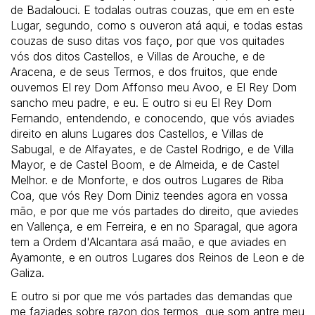
de Badalouci. E todalas outras couzas, que em en este
Lugar, segundo, como s ouveron atá aqui, e todas estas
couzas de suso ditas vos faço, por que vos quitades
vós dos ditos Castellos, e Villas de Arouche, e de
Aracena, e de seus Termos, e dos fruitos, que ende
ouvemos El rey Dom Affonso meu Avoo, e El Rey Dom
sancho meu padre, e eu. E outro si eu El Rey Dom
Fernando, entendendo, e conocendo, que vós aviades
direito en aluns Lugares dos Castellos, e Villas de
Sabugal, e de Alfayates, e de Castel Rodrigo, e de Villa
Mayor, e de Castel Boom, e de Almeida, e de Castel
Melhor. e de Monforte, e dos outros Lugares de Riba
Coa, que vós Rey Dom Diniz teendes agora en vossa
mão, e por que me vós partades do direito, que aviedes
en Vallença, e em Ferreira, e en no Sparagal, que agora
tem a Ordem d'Alcantara asá maão, e que aviades en
Ayamonte, e en outros Lugares dos Reinos de Leon e de
Galiza.
E outro si por que me vós partades das demandas que
me faziades sobre razon dos termos, que som antre meu