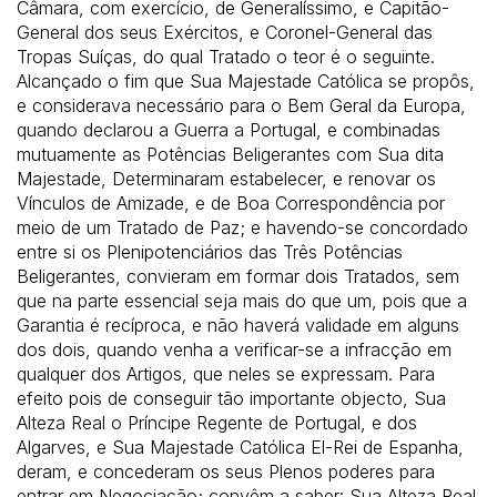
Câmara, com exercício, de Generalíssimo, e Capitão-
General dos seus Exércitos, e Coronel-General das
Tropas Suíças, do qual Tratado o teor é o seguinte.
Alcançado o fim que Sua Majestade Católica se propôs,
e considerava necessário para o Bem Geral da Europa,
quando declarou a Guerra a Portugal, e combinadas
mutuamente as Potências Beligerantes com Sua dita
Majestade, Determinaram estabelecer, e renovar os
Vínculos de Amizade, e de Boa Correspondência por
meio de um Tratado de Paz; e havendo-se concordado
entre si os Plenipotenciários das Três Potências
Beligerantes, convieram em formar dois Tratados, sem
que na parte essencial seja mais do que um, pois que a
Garantia é recíproca, e não haverá validade em alguns
dos dois, quando venha a verificar-se a infracção em
qualquer dos Artigos, que neles se expressam. Para
efeito pois de conseguir tão importante objecto, Sua
Alteza Real o Príncipe Regente de Portugal, e dos
Algarves, e Sua Majestade Católica El-Rei de Espanha,
deram, e concederam os seus Plenos poderes para
entrar em Negociação; convêm a saber: Sua Alteza Real