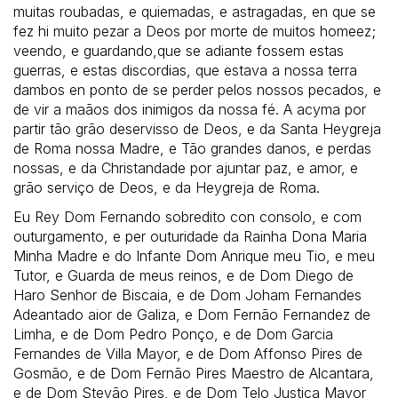
muitas roubadas, e quiemadas, e astragadas, en que se
fez hi muito pezar a Deos por morte de muitos homeez;
veendo, e guardando,que se adiante fossem estas
guerras, e estas discordias, que estava a nossa terra
dambos en ponto de se perder pelos nossos pecados, e
de vir a maãos dos inimigos da nossa fé. A acyma por
partir tão grão deservisso de Deos, e da Santa Heygreja
de Roma nossa Madre, e Tão grandes danos, e perdas
nossas, e da Christandade por ajuntar paz, e amor, e
grão serviço de Deos, e da Heygreja de Roma.
Eu Rey Dom Fernando sobredito con consolo, e com
outurgamento, e per outuridade da Rainha Dona Maria
Minha Madre e do Infante Dom Anrique meu Tio, e meu
Tutor, e Guarda de meus reinos, e de Dom Diego de
Haro Senhor de Biscaia, e de Dom Joham Fernandes
Adeantado aior de Galiza, e Dom Fernão Fernandez de
Limha, e de Dom Pedro Ponço, e de Dom Garcia
Fernandes de Villa Mayor, e de Dom Affonso Pires de
Gosmão, e de Dom Fernão Pires Maestro de Alcantara,
e de Dom Stevão Pires, e de Dom Telo Justiça Mayor