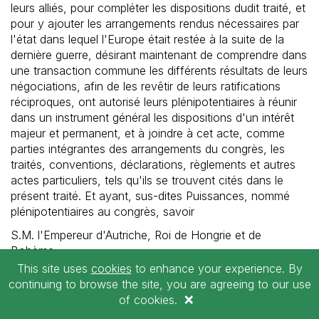
leurs alliés, pour compléter les dispositions dudit traité, et
pour y ajouter les arrangements rendus nécessaires par
l'état dans lequel l'Europe était restée à la suite de la
dernière guerre, désirant maintenant de comprendre dans
une transaction commune les différents résultats de leurs
négociations, afin de les revêtir de leurs ratifications
réciproques, ont autorisé leurs plénipotentiaires à réunir
dans un instrument général les dispositions d'un intérêt
majeur et permanent, et à joindre à cet acte, comme
parties intégrantes des arrangements du congrès, les
traités, conventions, déclarations, règlements et autres
actes particuliers, tels qu'ils se trouvent cités dans le
présent traité. Et ayant, sus-dites Puissances, nommé
plénipotentiaires au congrès, savoir
S.M. l'Empereur d'Autriche, Roi de Hongrie et de
Bohème,
Le sieur Clément-Wenceslas-Lothaire, prince de
This site uses
cookies
to enhance your experience. By
BE A
Metternich-Winnebourg.OchsenHausen, chevalier de la
continuing to browse the site, you are agreeing to our use
MEMBER
×
Toison d'or, grand'croix de l'ordre royal de Saint-
of cookies.
Étienne, chevalier des ordres de Saint-André, de Saint-