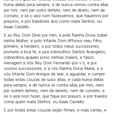
huma dellas pera sempre, e de nunca virmos contra ellas
per nós, nem per outro defeito, nem de direito, nem de
conselo, e se o assi nom fazessemos, que fiquemos por
prejuros, e por traedores assi como mata Senhor, ou
traae Castello.
E eu Rey Dom Dinis por mim, e pola Rainha Dona Izabel
minha Mulher, e polo Infante Dom Affonso meu Filho,
primeiro, e herdeiro, e por todos meus successores,
prometo a boa fé, e jura sobreolhos Santos Avangelos,
sobreolhos,quaaes pono minhas maãos, e fasso
menagem a Vós Rey Dom Fernando por v´s, e por
vossos successores, e a vós Rainha Dona Maria, e a
vós Infante Dom Anrique de teer, e aguardar, e cumprir
todas estas couzas de suso ditas, e cada huma dellas
pera sempre, e de nunca vir contra ellas per mim, nem
per outrem defeito, nem de dereito, nem de conselo, e
se o assi nom fezer, que fique por prejuro, e por traedor
come quem mata Senhor, ou traae Castello.
E por todas estas couzas sejão firmes, e mais certas, e