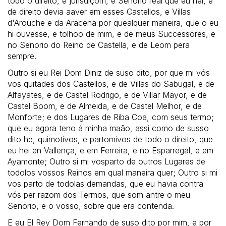
todo o direito, e jurisdiçom, e Senorio real que eu hei, e
de direito devia aaver em esses Castellos, e Villas
d'Arouche e da Aracena por quealquer maneira, que o eu
hi ouvesse, e tolhoo de mim, e de meus Successores, e
no Senorio do Reino de Castella, e de Leom pera
sempre.
Outro si eu Rei Dom Diniz de suso dito, por que mi vós
vos quitades dos Castellos, e de Villas do Sabugal, e de
Alfayates, e de Castel Rodrigo, e de Villar Mayor, e de
Castel Boom, e de Almeida, e de Castel Melhor, e de
Monforte; e dos Lugares de Riba Coa, com seus termo;
que eu agora teno á minha maão, assi como de susso
dito he, quimotivos, e partomivos de todo o direito, que
eu hei en Vallença, e em Ferreira, e no Esparregal, e em
Ayamonte; Outro si mi vosparto de outros Lugares de
todolos vossos Reinos em qual maneira quer; Outro si mi
vos parto de todolas demandas, que eu havia contra
vós per razom dos Termos, que som antre o meu
Senorio, e o vosso, sobre que era contenda.
E eu El Rey Dom Fernando de suso dito por mim, e por