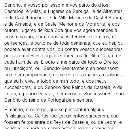
Senorio, e vosso por esso me vos parto do ditos
Castellos, e Villas, e Lugares de Sabugal, e de Alfayates,
e de Castel Rodrigo, e de Villa Maior, e de Castel Boom,
e de Almeida, e de Castel Melhor e de Monforte, e dos
outors Lugares de Riba Coa que vós agora teendes à
vossa maãao, com todas seus Termos, e Direitos, e
perteenças, e partome de toda demanda, que eu hei, ou
poderia aver contra vós, ou contra vossos successores
per razom destes Lugares sobreditos de Riba Coa, e de
cada hum delles. E outo si me parto de todo o Direito,
ou jurisdiçom, ou, Senorio Real tambem en possissom
come em propriedade, come en outra maneira qualquer,
que eu hi avia, e toloo de mim todo, e dos meus
successores, e do Senorio dos Reinos de Castella, e de
Leom, e ponoo en vós, e em vossos Successores, e no
Senorio do reino de Portugal pera sempre.
E mando, e outorgo, que se per ventura alguus
Privilegios, ou Cartas, ou Estrumentos parecerem, que
fossem feitos antre os Reys de Castella, ou de Leom, e
os Reys de Portugal sobre estes Lugares sobreditos,