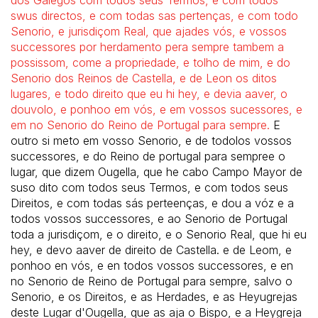
dos Galegos com todos seus Termos, e com todos
swus directos, e com todas sas pertenças, e com todo
Senorio, e jurisdiçom Real, que ajades vós, e vossos
successores por herdamento pera sempre tambem a
possissom, come a propriedade, e tolho de mim, e do
Senorio dos Reinos de Castella, e de Leon os ditos
lugares, e todo direito que eu hi hey, e devia aaver, o
douvolo, e ponhoo em vós, e em vossos sucessores, e
em no Senorio do Reino de Portugal para sempre.
E
outro si meto em vosso Senorio, e de todolos vossos
successores, e do Reino de portugal para sempree o
lugar, que dizem Ougella, que he cabo Campo Mayor de
suso dito com todos seus Termos, e com todos seus
Direitos, e com todas sás perteenças, e dou a vóz e a
todos vossos successores, e ao Senorio de Portugal
toda a jurisdiçom, e o direito, e o Senorio Real, que hi eu
hey, e devo aaver de direito de Castella. e de Leom, e
ponhoo en vós, e en todos vossos successores, e en
no Senorio de Reino de Portugal para sempre, salvo o
Senorio, e os Direitos, e as Herdades, e as Heyugrejas
deste Lugar d'Ougella, que as aja o Bispo, e a Heygreja