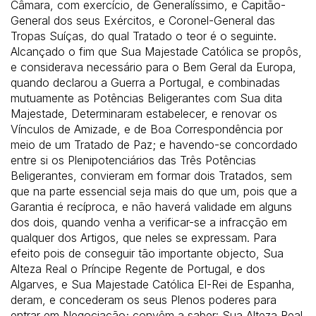
Câmara, com exercício, de Generalíssimo, e Capitão-
General dos seus Exércitos, e Coronel-General das
Tropas Suíças, do qual Tratado o teor é o seguinte.
Alcançado o fim que Sua Majestade Católica se propôs,
e considerava necessário para o Bem Geral da Europa,
quando declarou a Guerra a Portugal, e combinadas
mutuamente as Potências Beligerantes com Sua dita
Majestade, Determinaram estabelecer, e renovar os
Vínculos de Amizade, e de Boa Correspondência por
meio de um Tratado de Paz; e havendo-se concordado
entre si os Plenipotenciários das Três Potências
Beligerantes, convieram em formar dois Tratados, sem
que na parte essencial seja mais do que um, pois que a
Garantia é recíproca, e não haverá validade em alguns
dos dois, quando venha a verificar-se a infracção em
qualquer dos Artigos, que neles se expressam. Para
efeito pois de conseguir tão importante objecto, Sua
Alteza Real o Príncipe Regente de Portugal, e dos
Algarves, e Sua Majestade Católica El-Rei de Espanha,
deram, e concederam os seus Plenos poderes para
entrar em Negociação; convêm a saber: Sua Alteza Real