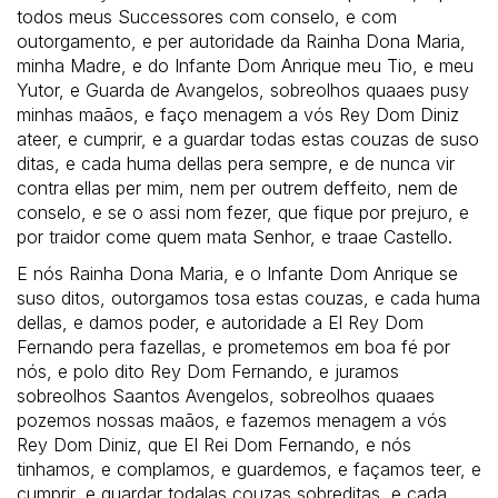
todos meus Successores com conselo, e com
outorgamento, e per autoridade da Rainha Dona Maria,
minha Madre, e do Infante Dom Anrique meu Tio, e meu
Yutor, e Guarda de Avangelos, sobreolhos quaaes pusy
minhas maãos, e faço menagem a vós Rey Dom Diniz
ateer, e cumprir, e a guardar todas estas couzas de suso
ditas, e cada huma dellas pera sempre, e de nunca vir
contra ellas per mim, nem per outrem deffeito, nem de
conselo, e se o assi nom fezer, que fique por prejuro, e
por traidor come quem mata Senhor, e traae Castello.
E nós Rainha Dona Maria, e o Infante Dom Anrique se
suso ditos, outorgamos tosa estas couzas, e cada huma
dellas, e damos poder, e autoridade a El Rey Dom
Fernando pera fazellas, e prometemos em boa fé por
nós, e polo dito Rey Dom Fernando, e juramos
sobreolhos Saantos Avengelos, sobreolhos quaaes
pozemos nossas maãos, e fazemos menagem a vós
Rey Dom Diniz, que El Rei Dom Fernando, e nós
tinhamos, e complamos, e guardemos, e façamos teer, e
cumprir, e guardar todalas couzas sobreditas, e cada