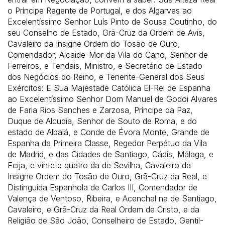
o Príncipe Regente de Portugal, e dos Algarves ao
Excelentíssimo Senhor Luís Pinto de Sousa Coutinho, do
seu Conselho de Estado, Grã-Cruz da Ordem de Avis,
Cavaleiro da Insigne Ordem do Tosão de Ouro,
Comendador, Alcaide-Mor da Vila do Cano, Senhor de
Ferreiros, e Tendais, Ministro, e Secretário de Estado
dos Negócios do Reino, e Tenente-General dos Seus
Exércitos: E Sua Majestade Católica El-Rei de Espanha
ao Excelentíssimo Senhor Dom Manuel de Godoi Alvares
de Faria Rios Sanches e Zarzosa, Príncipe da Paz,
Duque de Alcudia, Senhor de Souto de Roma, e do
estado de Albalá, e Conde de Évora Monte, Grande de
Espanha da Primeira Classe, Regedor Perpétuo da Vila
de Madrid, e das Cidades de Santiago, Cádis, Málaga, e
Ecija, e vinte e quatro da de Sevilha, Cavaleiro da
Insigne Ordem do Tosão de Ouro, Grã-Cruz da Real, e
Distinguida Espanhola de Carlos III, Comendador de
Valença de Ventoso, Ribeira, e Acenchal na de Santiago,
Cavaleiro, e Grã-Cruz da Real Ordem de Cristo, e da
Religião de São João, Conselheiro de Estado, Gentil-