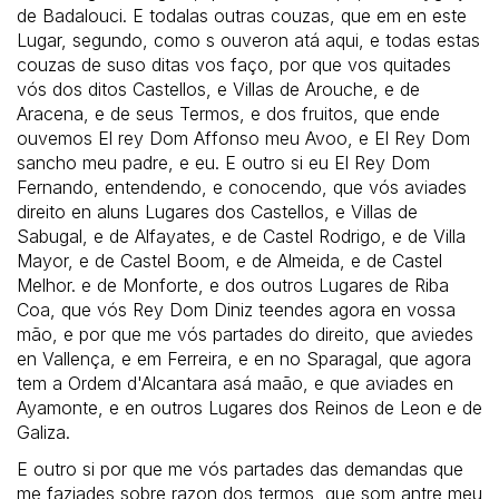
de Badalouci. E todalas outras couzas, que em en este
Lugar, segundo, como s ouveron atá aqui, e todas estas
couzas de suso ditas vos faço, por que vos quitades
vós dos ditos Castellos, e Villas de Arouche, e de
Aracena, e de seus Termos, e dos fruitos, que ende
ouvemos El rey Dom Affonso meu Avoo, e El Rey Dom
sancho meu padre, e eu. E outro si eu El Rey Dom
Fernando, entendendo, e conocendo, que vós aviades
direito en aluns Lugares dos Castellos, e Villas de
Sabugal, e de Alfayates, e de Castel Rodrigo, e de Villa
Mayor, e de Castel Boom, e de Almeida, e de Castel
Melhor. e de Monforte, e dos outros Lugares de Riba
Coa, que vós Rey Dom Diniz teendes agora en vossa
mão, e por que me vós partades do direito, que aviedes
en Vallença, e em Ferreira, e en no Sparagal, que agora
tem a Ordem d'Alcantara asá maão, e que aviades en
Ayamonte, e en outros Lugares dos Reinos de Leon e de
Galiza.
E outro si por que me vós partades das demandas que
me faziades sobre razon dos termos, que som antre meu