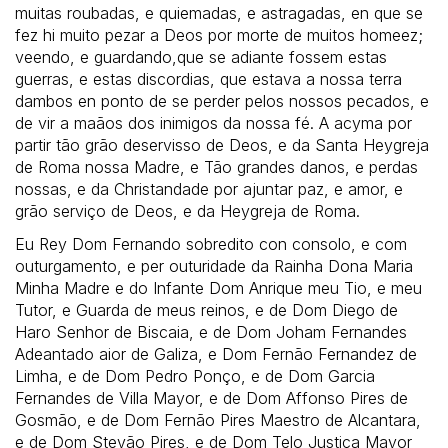
muitas roubadas, e quiemadas, e astragadas, en que se
fez hi muito pezar a Deos por morte de muitos homeez;
veendo, e guardando,que se adiante fossem estas
guerras, e estas discordias, que estava a nossa terra
dambos en ponto de se perder pelos nossos pecados, e
de vir a maãos dos inimigos da nossa fé. A acyma por
partir tão grão deservisso de Deos, e da Santa Heygreja
de Roma nossa Madre, e Tão grandes danos, e perdas
nossas, e da Christandade por ajuntar paz, e amor, e
grão serviço de Deos, e da Heygreja de Roma.
Eu Rey Dom Fernando sobredito con consolo, e com
outurgamento, e per outuridade da Rainha Dona Maria
Minha Madre e do Infante Dom Anrique meu Tio, e meu
Tutor, e Guarda de meus reinos, e de Dom Diego de
Haro Senhor de Biscaia, e de Dom Joham Fernandes
Adeantado aior de Galiza, e Dom Fernão Fernandez de
Limha, e de Dom Pedro Ponço, e de Dom Garcia
Fernandes de Villa Mayor, e de Dom Affonso Pires de
Gosmão, e de Dom Fernão Pires Maestro de Alcantara,
e de Dom Stevão Pires, e de Dom Telo Justiça Mayor