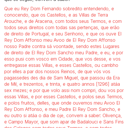
Que eu Rey Dom Fernando sobredito entendendo, e
conocendo, que os Castellos, e as Villas de Terra
Arouche, e de Aracena, com todos seus Termos, e com
todos seus direitos com todas sas pertenças, que erão
de direito de Portugal, e seu Senhorio, e que os ouve El
Rey Dom Affonso meu Avoo de El Rey Dom Affonso
nosso Padre contra sá voontade, sendo estes Lugares
de direito de El Rey Dom Sancho meu Padre, e eu, e por
esso pusi com vosco em Cidade, que vos desse, e vos
entregasse essas Villas, e esses Castellos, ou cambho
por elles a par dos nossos Reinos, de que vós vos
pagassedes des dia de Sam Miguel, que passou da Era
de Mil, e trezentos, e trinta, e quatro annos [1296] atáa
sex mezes; e por que volo assi nom compri, dou vos por
essas Villas, e por esses Castellos, e polos seus Termos,
e polos fruitos, delles, que onde ouvemos meu Avoo El
Rey Dom Affonso, e meu Padre El Rey Dom Sancho, e
eu outro si atáa o dia de oje, convem a saber: Olivença,
e Campo Mayor, que som apar de Badalouci e Sans Fins