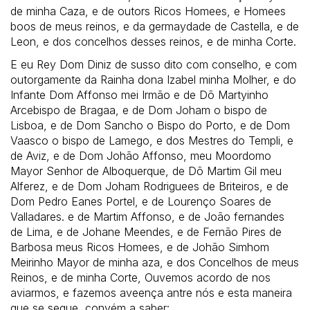
de minha Caza, e de outors Ricos Homees, e Homees
boos de meus reinos, e da germaydade de Castella, e de
Leon, e dos concelhos desses reinos, e de minha Corte.
E eu Rey Dom Diniz de susso dito com conselho, e com
outorgamente da Rainha dona Izabel minha Molher, e do
Infante Dom Affonso mei Irmão e de Dõ Martyinho
Arcebispo de Bragaa, e de Dom Joham o bispo de
Lisboa, e de Dom Sancho o Bispo do Porto, e de Dom
Vaasco o bispo de Lamego, e dos Mestres do Templi, e
de Aviz, e de Dom Johão Affonso, meu Moordomo
Mayor Senhor de Alboquerque, de Dõ Martim Gil meu
Alferez, e de Dom Joham Rodriguees de Briteiros, e de
Dom Pedro Eanes Portel, e de Lourenço Soares de
Valladares. e de Martim Affonso, e de João fernandes
de Lima, e de Johane Meendes, e de Fernão Pires de
Barbosa meus Ricos Homees, e de Johão Simhom
Meirinho Mayor de minha aza, e dos Concelhos de meus
Reinos, e de minha Corte, Ouvemos acordo de nos
aviarmos, e fazemos aveença antre nós e esta maneira
que se segue, convém a saber: