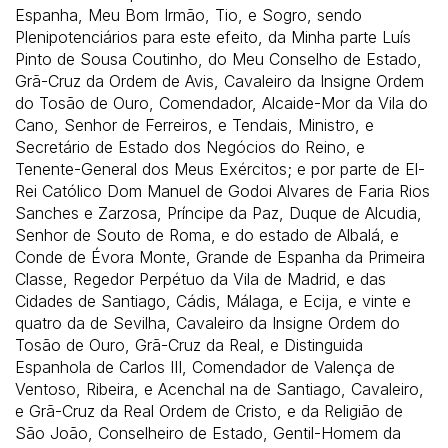
Espanha, Meu Bom Irmão, Tio, e Sogro, sendo
Plenipotenciários para este efeito, da Minha parte Luís
Pinto de Sousa Coutinho, do Meu Conselho de Estado,
Grã-Cruz da Ordem de Avis, Cavaleiro da Insigne Ordem
do Tosão de Ouro, Comendador, Alcaide-Mor da Vila do
Cano, Senhor de Ferreiros, e Tendais, Ministro, e
Secretário de Estado dos Negócios do Reino, e
Tenente-General dos Meus Exércitos; e por parte de El-
Rei Católico Dom Manuel de Godoi Alvares de Faria Rios
Sanches e Zarzosa, Príncipe da Paz, Duque de Alcudia,
Senhor de Souto de Roma, e do estado de Albalá, e
Conde de Évora Monte, Grande de Espanha da Primeira
Classe, Regedor Perpétuo da Vila de Madrid, e das
Cidades de Santiago, Cádis, Málaga, e Ecija, e vinte e
quatro da de Sevilha, Cavaleiro da Insigne Ordem do
Tosão de Ouro, Grã-Cruz da Real, e Distinguida
Espanhola de Carlos III, Comendador de Valença de
Ventoso, Ribeira, e Acenchal na de Santiago, Cavaleiro,
e Grã-Cruz da Real Ordem de Cristo, e da Religião de
São João, Conselheiro de Estado, Gentil-Homem da