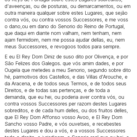
d'aveenças, ou de posturas, ou demarcamentos, ou em
outra maneira qualquer sobre estes Lugares, que sejão
contra vós, ou contra vossos Successores, e me voss
o dano,ou em dano do Senorio do Reino de Portugal,
que daqui em diante nom valham, nem tenham, nem
ajam fermidoim, nem me possa ajudar dellas, eu, nem
meus Successores, e revogoos todos para sempre.
E eu El Rey Dom Diniz de suso dito por Olivença, e por
São Felizes dos Galegos. que vós amim dades, e por
Ougela que metedes a meu Senorio, segundo sobre dito
hé, parmotivos dos Castellos, e das Villas d'Arouche, e
da Aracena, e de todos seus Termos, e de todos seus
Direitos, e de todas sas pertenças, e de toda a
demanda, que eu hei, ou poderia aver contra vós, ou
contra vossos Successores per razom destes Lugares
sobreditos, e de cada hum delles, ou dos fruitos delles,
que El Rey Dom Affonso vosso Avoo, e El Rey Dom
Sancho vosso Padre, e vós ouvetses, e recebestes
destes Lugares e dou a vós, e a vossos Successores